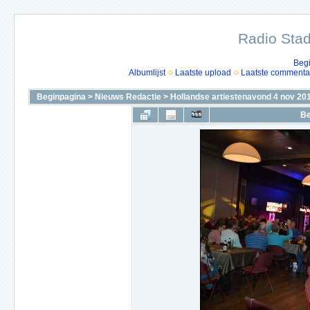
Radio Stad
Beg
Albumlijst
Laatste upload
Laatste commenta
Beginpagina
>
Nieuws Redactie
>
Hollandse artiestenavond 4 nov 20
Be