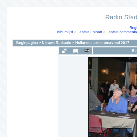
Radio Stad
Beg
Albumlijst
Laatste upload
Laatste commenta
Beginpagina
>
Nieuws Redactie
>
Hollandse artiestenavond 2017
Be