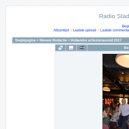
Radio Stad
Beg
Albumlijst
Laatste upload
Laatste commenta
Beginpagina
>
Nieuws Redactie
>
Hollandse artiestenavond 2017
Be