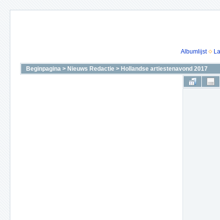
Albumlijst
La
Beginpagina
>
Nieuws Redactie
>
Hollandse artiestenavond 2017