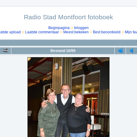
Radio Stad Montfoort fotoboek
Beginpagina
Inloggen
atste upload
Laatste commentaar
Meest bekeken
Best beoordeeld
Mijn fa
Bestand 16/99