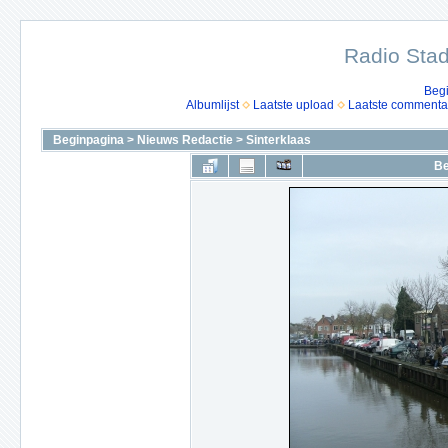
Radio Stad
Beg
Albumlijst
Laatste upload
Laatste commenta
Beginpagina
>
Nieuws Redactie
>
Sinterklaas
Be