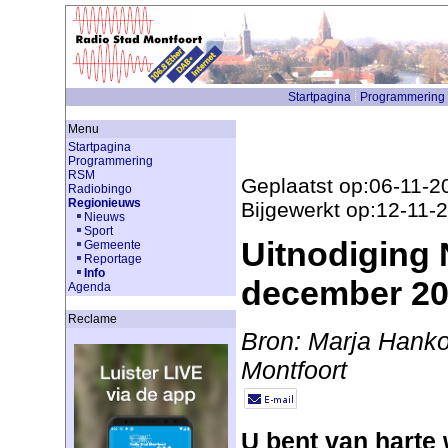
Startpagina
Programmering
Menu
Startpagina
Programmering
RSM
Geplaatst op:06-11-2
Radiobingo
Regionieuws
Bijgewerkt op:12-11-
Nieuws
Sport
Uitnodiging 
Gemeente
Reportage
Info
december 20
Agenda
Reclame
Bron: Marja Hanko
Montfoort
U bent van harte 