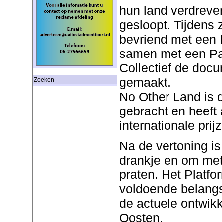
hun land verdreve
gesloopt. Tijdens zi
bevriend met een I
samen met een Pal
Collectief de doc
gemaakt.
Zoeken
No Other Land is d
gebracht en heeft 
internationale pri
Na de vertoning is
drankje en om met
praten. Het Platfo
voldoende belangst
de actuele ontwik
Oosten.