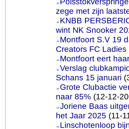
Polsstokverspring
zege met zijn laatst
KNBB PERSBERICH
wint NK Snooker 2
Montfoort S.V 19 
Creators FC Ladies
Montfoort eert haa
Verslag clubkamp
Schans 15 januari
(
Grote Clubactie ver
naar 85%
(12-12-20
Joriene Baas uitge
het Jaar 2025
(11-1
Linschotenloop bijn