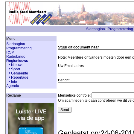
Startpagina
Programmering
Menu
Startpagina
Stuur dit document naar
Programmering
RSM
Radiobingo
Note: Meerdere ontvangers moeten door een
Regionieuws
Nieuws
Uw Email adres
Sport
Gemeente
Reportage
Bericht
Info
Agenda
Reclame
Menselijke controle:
Om spam tegen te gaan controleren we dit vel
Geplaatst op:24-06-201