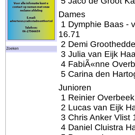
5 Jaco de Groot Ka
Dames
1 Dymphie Baas - 
16.71
2 Demi Groothedde 
Zoeken
3 Julia van Eijk Ha
4 FabiÃ«nne Overb
5 Carina den Hart
Junioren
1 Reinier Overbee
2 Lucas van Eijk Ha
3 Chris Anker Vlist 
4 Daniel Cluistra H