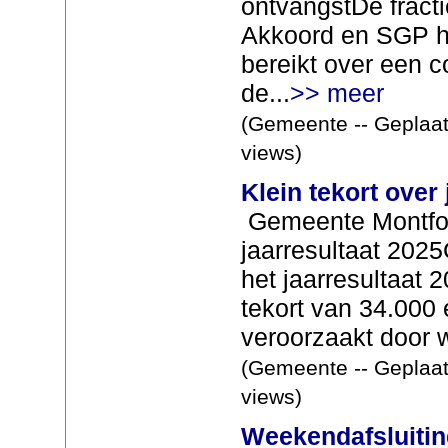
ontvangstDe fract
Akkoord en SGP 
bereikt over een c
de...
>> meer
(Gemeente -- Geplaat
views)
Klein tekort over
Gemeente Montfoor
jaarresultaat 202
het jaarresultaat 
tekort van 34.000 
veroorzaakt door w
(Gemeente -- Geplaat
views)
Weekendafsluitin