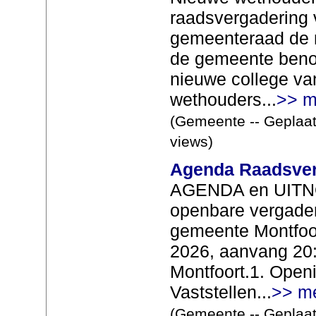
raadsvergadering 
gemeenteraad de 
de gemeente beno
nieuwe college va
wethouders...
>> m
(Gemeente -- Geplaat
views)
Agenda Raadsverg
AGENDA en UITN
openbare vergader
gemeente Montfoor
2026, aanvang 20:
Montfoort.1. Open
Vaststellen...
>> m
(Gemeente -- Geplaat