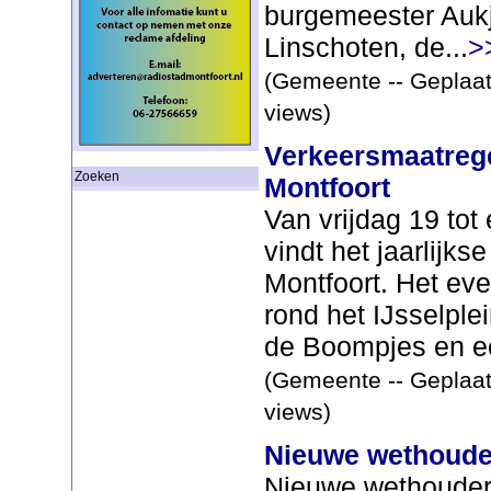
burgemeester Aukj
Linschoten, de...
>
(Gemeente -- Geplaat
views)
Verkeersmaatreg
Zoeken
Montfoort
Van vrijdag 19 tot
vindt het jaarlijks
Montfoort. Het ev
rond het IJsselple
de Boompjes en ee
(Gemeente -- Geplaat
views)
Nieuwe wethoud
Nieuwe wethouder