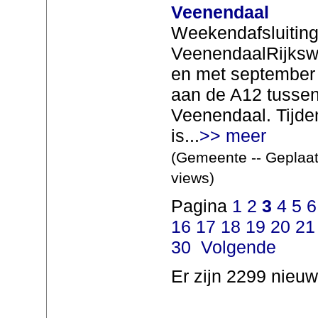
Veenendaal
Weekendafsluiting
VeenendaalRijkswat
en met september 
aan de A12 tussen
Veenendaal. Tijd
is...
>> meer
(Gemeente -- Geplaat
views)
Pagina
1
2
3
4
5
6
16
17
18
19
20
21
30
Volgende
Er zijn 2299 nieuw