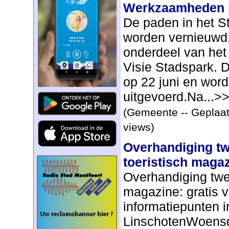
Werkzaamheden 
De paden in het S
worden vernieuwd.
onderdeel van het
Visie Stadspark. 
op 22 juni en word
uitgevoerd.Na...
>>
(Gemeente -- Geplaat
views)
Overhandiging t
toeristisch maga
Overhandiging twe
magazine: gratis v
informatiepunten i
LinschotenWoensda