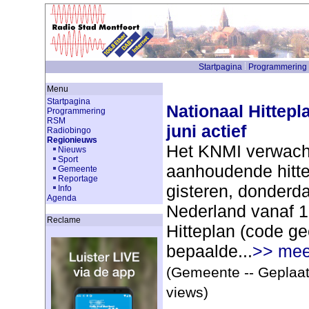
Startpagina
Programmering
Menu
Startpagina
Nationaal Hittep
Programmering
RSM
juni actief
Radiobingo
Regionieuws
Het KNMI verwach
Nieuws
Sport
aanhoudende hitte
Gemeente
Reportage
gisteren, donderda
Info
Agenda
Nederland vanaf 1
Reclame
Hitteplan (code ge
bepaalde...
>> mee
(Gemeente -- Geplaat
views)