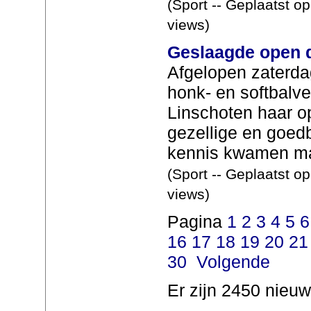
(Sport -- Geplaatst o
views)
Geslaagde open 
Afgelopen zaterda
honk- en softbalve
Linschoten haar o
gezellige en goed
kennis kwamen ma
(Sport -- Geplaatst o
views)
Pagina
1
2
3
4
5
6
16
17
18
19
20
21
30
Volgende
Er zijn 2450 nieuw