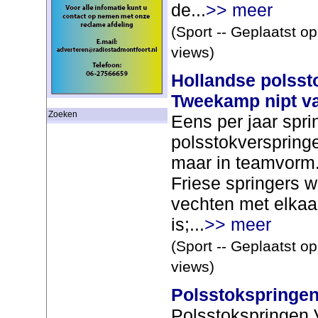
de...
>> meer
(Sport -- Geplaatst o
views)
Hollandse polsst
Tweekamp nipt va
Zoeken
Eens per jaar spr
polsstokverspringe
maar in teamvorm.
Friese springers w
vechten met elkaar
is;...
>> meer
(Sport -- Geplaatst o
views)
Polsstokspringen
Polsstokspringen V