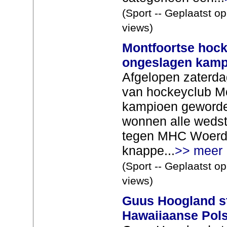
(Sport -- Geplaatst o
views)
Montfoortse hoc
ongeslagen kamp
Afgelopen zaterda
van hockeyclub Mo
kampioen geworden
wonnen alle wedstr
tegen MHC Woerde
knappe...
>> meer
(Sport -- Geplaatst o
views)
Guus Hoogland st
Hawaiiaanse Pol