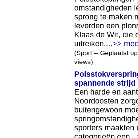
omstandigheden l
sprong te maken 
leverden een plons
Klaas de Wit, die
uitreiken,...
>> mee
(Sport -- Geplaatst o
views)
Polsstokversprin
spannende strijd
Een harde en aant
Noordoosten zorg
buitengewoon moei
springomstandigh
sporters maakten 
categorieën een...