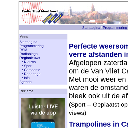
Startpagina
Programmering
Menu
Startpagina
Perfecte weersom
Programmering
RSM
verre afstanden 
Radiobingo
Regionieuws
Afgelopen zaterda
Nieuws
Sport
om de Van Vliet 
Gemeente
Reportage
Met mooi weer en 
Info
Agenda
waren de omstand
Reclame
bleek ook uit de af
(Sport -- Geplaatst o
views)
Trampolines in C