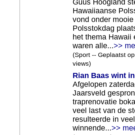
Guus Hoogland st
Hawaiiaanse Polss
vond onder mooie
Polsstokdag plaat
het thema Hawaii 
waren alle...
>> me
(Sport -- Geplaatst o
views)
Rian Baas wint in
Afgelopen zaterdag
Jaarsveld gespro
traprenovatie bok
veel last van de st
resulteerde in ve
winnende...
>> me