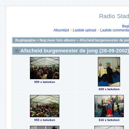
Radio Stad
Beg
Albumlijst
Laatste upload
Laatste commenta
Beginpagina
>
Nog meer foto albums
>
Afscheid burgemeester de jon
Afscheid burgemeester de jong (28-09-2002
599 x bekeken
608 x bekeken
593 x bekeken
616 x bekeken