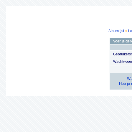
Albumlijst
La
Voer je ge
Gebruiker
Wachtwoor
Wa
Heb je 