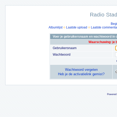
Radio Stad
Beg
Albumlijst
Laatste upload
Laatste commenta
Voer je gebruikersnaam en wachtwoord in o
Waarschuwing: je 
Gebruikersnaam
Wachtwoord
Wachtwoord vergeten
Heb je de activatielink gemist?
Powered