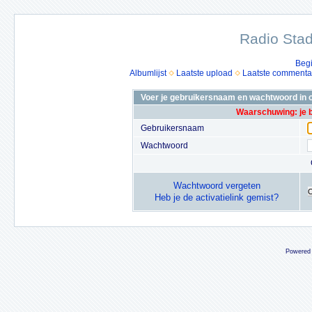
Radio Stad
Beg
Albumlijst
Laatste upload
Laatste commenta
Voer je gebruikersnaam en wachtwoord in o
Waarschuwing: je 
Gebruikersnaam
Wachtwoord
Wachtwoord vergeten
Heb je de activatielink gemist?
Powered