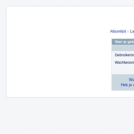
Albumlijst
La
Voer je ge
Gebruiker
Wachtwoor
Wa
Heb je 