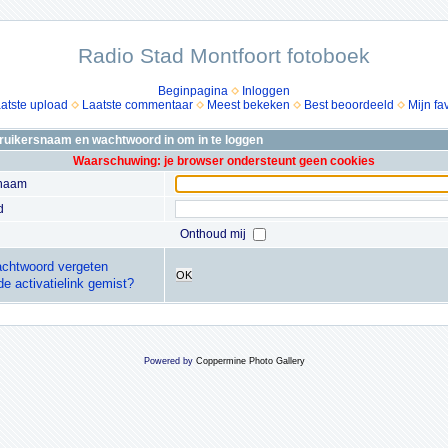
Radio Stad Montfoort fotoboek
Beginpagina
Inloggen
atste upload
Laatste commentaar
Meest bekeken
Best beoordeeld
Mijn fa
bruikersnaam en wachtwoord in om in te loggen
Waarschuwing: je browser ondersteunt geen cookies
snaam
d
Onthoud mij
chtwoord vergeten
OK
de activatielink gemist?
Powered by
Coppermine Photo Gallery