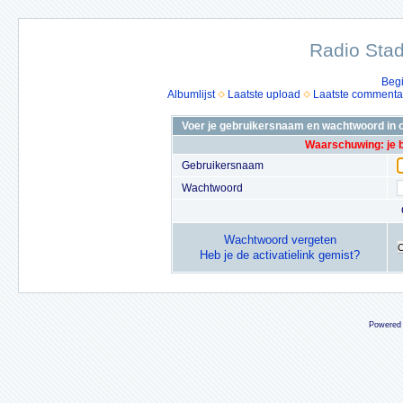
Radio Stad
Beg
Albumlijst
Laatste upload
Laatste commenta
Voer je gebruikersnaam en wachtwoord in o
Waarschuwing: je 
Gebruikersnaam
Wachtwoord
Wachtwoord vergeten
Heb je de activatielink gemist?
Powered