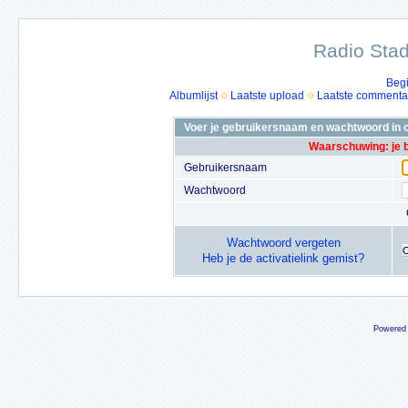
Radio Stad
Beg
Albumlijst
Laatste upload
Laatste commenta
Voer je gebruikersnaam en wachtwoord in o
Waarschuwing: je 
Gebruikersnaam
Wachtwoord
Wachtwoord vergeten
Heb je de activatielink gemist?
Powered