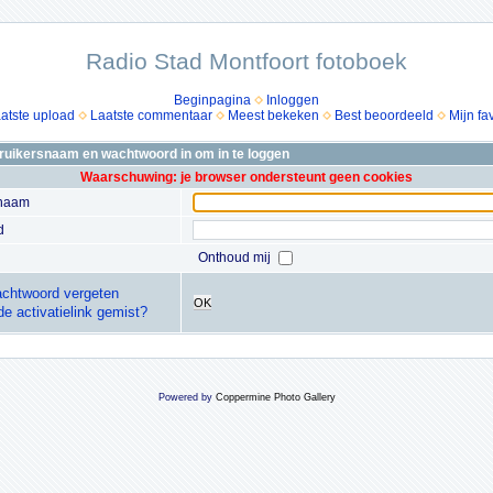
Radio Stad Montfoort fotoboek
Beginpagina
Inloggen
atste upload
Laatste commentaar
Meest bekeken
Best beoordeeld
Mijn fa
bruikersnaam en wachtwoord in om in te loggen
Waarschuwing: je browser ondersteunt geen cookies
snaam
d
Onthoud mij
chtwoord vergeten
OK
de activatielink gemist?
Powered by
Coppermine Photo Gallery