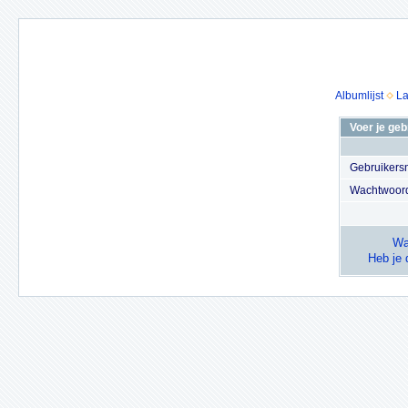
Albumlijst
La
Voer je ge
Gebruiker
Wachtwoor
Wa
Heb je 