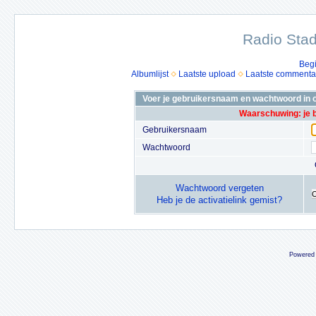
Radio Stad
Beg
Albumlijst
Laatste upload
Laatste commenta
Voer je gebruikersnaam en wachtwoord in o
Waarschuwing: je 
Gebruikersnaam
Wachtwoord
Wachtwoord vergeten
Heb je de activatielink gemist?
Powered