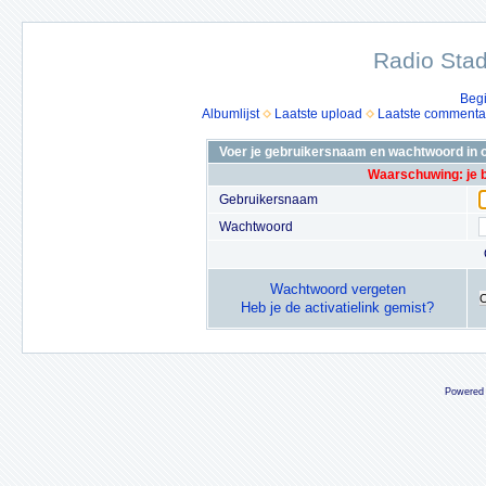
Radio Stad
Beg
Albumlijst
Laatste upload
Laatste commenta
Voer je gebruikersnaam en wachtwoord in o
Waarschuwing: je 
Gebruikersnaam
Wachtwoord
Wachtwoord vergeten
Heb je de activatielink gemist?
Powered