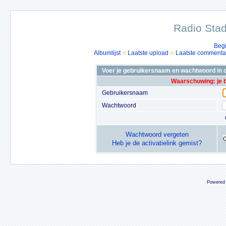
Radio Stad
Beg
Albumlijst
Laatste upload
Laatste commenta
Voer je gebruikersnaam en wachtwoord in o
Waarschuwing: je 
Gebruikersnaam
Wachtwoord
Wachtwoord vergeten
Heb je de activatielink gemist?
Powered