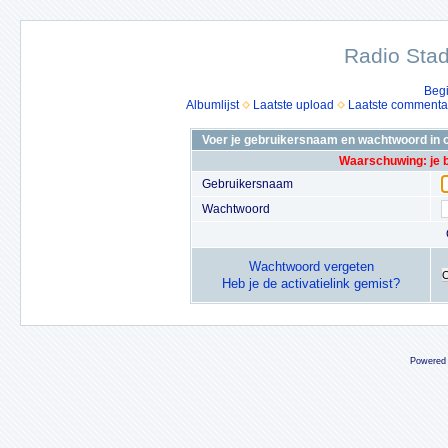
Radio Stad
Beg
Albumlijst
Laatste upload
Laatste commenta
Voer je gebruikersnaam en wachtwoord in o
Waarschuwing: je 
Gebruikersnaam
Wachtwoord
Wachtwoord vergeten
Heb je de activatielink gemist?
Powered