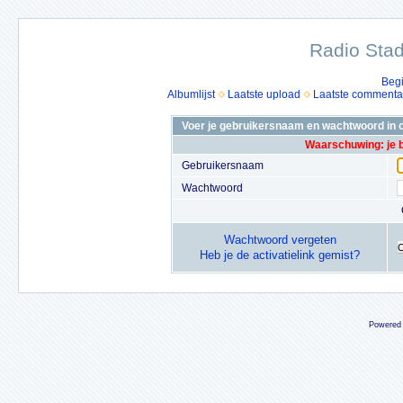
Radio Stad
Beg
Albumlijst
Laatste upload
Laatste commenta
Voer je gebruikersnaam en wachtwoord in o
Waarschuwing: je 
Gebruikersnaam
Wachtwoord
Wachtwoord vergeten
Heb je de activatielink gemist?
Powered