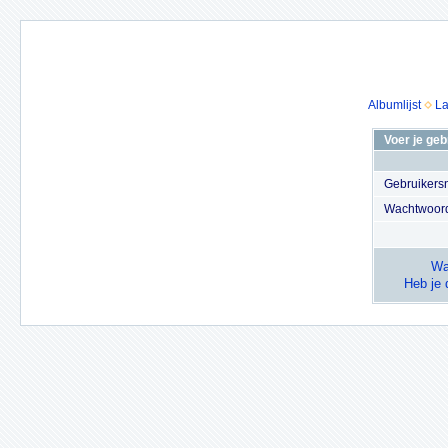
Albumlijst
La
Voer je ge
Gebruiker
Wachtwoor
Wa
Heb je 