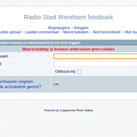
Radio Stad Montfoort fotoboek
Beginpagina
Inloggen
atste upload
Laatste commentaar
Meest bekeken
Best beoordeeld
Mijn fa
bruikersnaam en wachtwoord in om in te loggen
Waarschuwing: je browser ondersteunt geen cookies
snaam
d
Onthoud mij
chtwoord vergeten
OK
de activatielink gemist?
Powered by
Coppermine Photo Gallery