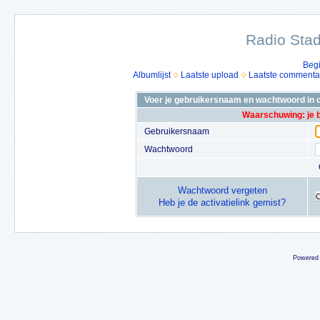
Radio Stad
Beg
Albumlijst
Laatste upload
Laatste commenta
Voer je gebruikersnaam en wachtwoord in o
Waarschuwing: je 
Gebruikersnaam
Wachtwoord
Wachtwoord vergeten
Heb je de activatielink gemist?
Powered