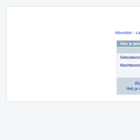
Albumlijst
La
Voer je ge
Gebruiker
Wachtwoor
Wa
Heb je 