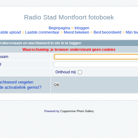
Radio Stad Montfoort fotoboek
Beginpagina
Inloggen
atste upload
Laatste commentaar
Meest bekeken
Best beoordeeld
Mijn fa
bruikersnaam en wachtwoord in om in te loggen
Waarschuwing: je browser ondersteunt geen cookies
snaam
d
Onthoud mij
chtwoord vergeten
OK
de activatielink gemist?
Powered by
Coppermine Photo Gallery