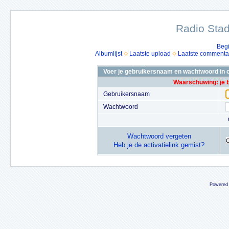
Radio Stad
Beg
Albumlijst
Laatste upload
Laatste commenta
Voer je gebruikersnaam en wachtwoord in o
Waarschuwing: je 
Gebruikersnaam
Wachtwoord
Wachtwoord vergeten
Heb je de activatielink gemist?
Powered