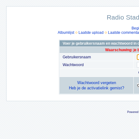
Radio Stad
Beg
Albumlijst
Laatste upload
Laatste commenta
Voer je gebruikersnaam en wachtwoord in o
Waarschuwing: je 
Gebruikersnaam
Wachtwoord
Wachtwoord vergeten
Heb je de activatielink gemist?
Powered