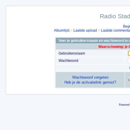
Radio Stad
Beg
Albumlijst
Laatste upload
Laatste commenta
Voer je gebruikersnaam en wachtwoord in o
Waarschuwing: je 
Gebruikersnaam
Wachtwoord
Wachtwoord vergeten
Heb je de activatielink gemist?
Powered