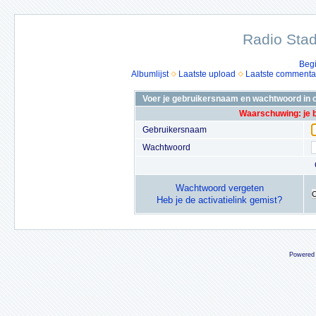
Radio Stad
Beg
Albumlijst
Laatste upload
Laatste commenta
Voer je gebruikersnaam en wachtwoord in o
Waarschuwing: je 
Gebruikersnaam
Wachtwoord
Wachtwoord vergeten
Heb je de activatielink gemist?
Powered