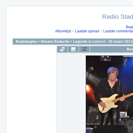
Radio Stad
Beg
Albumlijst
Laatste upload
Laatste commenta
Beginpagina
>
Nieuws Redactie
>
Legends in concert - 30 maart 2013
Bes