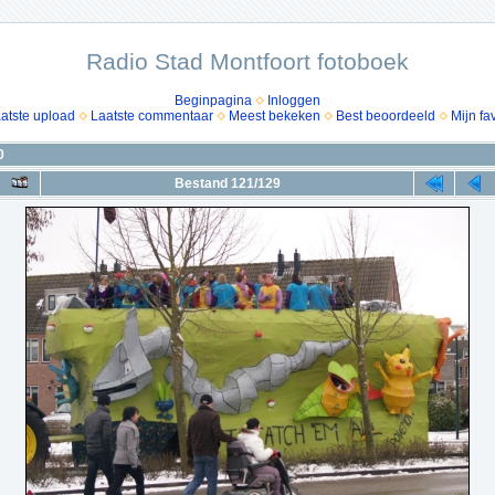
Radio Stad Montfoort fotoboek
Beginpagina
Inloggen
atste upload
Laatste commentaar
Meest bekeken
Best beoordeeld
Mijn fa
0
Bestand 121/129