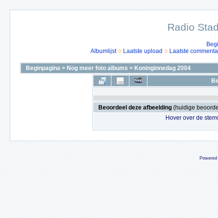
Radio Stad
Beg
Albumlijst
Laatste upload
Laatste commenta
Beginpagina
>
Nog meer foto albums
>
Koninginnedag 2004
Be
Beoordeel deze afbeelding
(huidige beoordel
Hover over de sterr
Powered