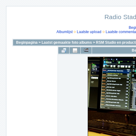
Radio Stad
Beg
Albumlijst
Laatste upload
Laatste commenta
Beginpagina
>
Laatst gemaakte foto albums
>
RSM Studio en product
Be