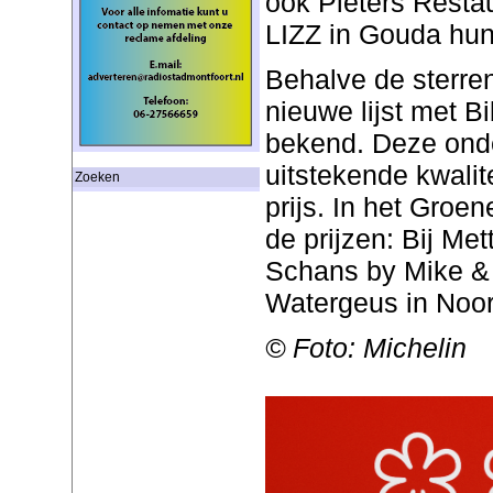
ook Pieters Resta
LIZZ in Gouda hun
Behalve de sterre
nieuwe lijst met 
bekend. Deze onde
uitstekende kwalit
Zoeken
prijs. In het Groen
de prijzen: Bij Me
Schans by Mike & 
Watergeus in Noo
© Foto: Michelin