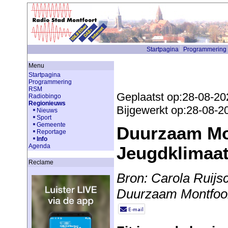
Startpagina
Programmering
Menu
Startpagina
Programmering
RSM
Geplaatst op:28-08-20
Radiobingo
Regionieuws
Bijgewerkt op:28-08-2
Nieuws
Sport
Gemeente
Duurzaam Mo
Reportage
Info
Agenda
Jeugdklimaa
Reclame
Bron: Carola Ruijs
Duurzaam Montfoo