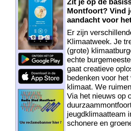
Zit je op de basis
Montfoort? Vind j
aandacht voor het
Er zijn verschillend
Klimaatweek. Je tr
(grote) klimaatbur
echte burgemeester
gaat creatieve opl
bedenken voor het 
klimaat. We ruimen
Via het nieuws op 
duurzaammontfoort.
jeugdklimaatteam i
schonere en groen