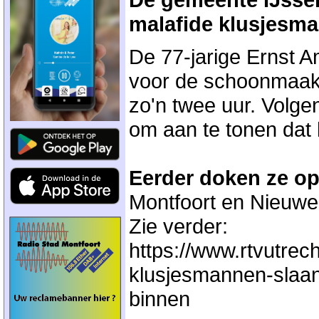
malafide klusjesm
De 77-jarige Ernst 
voor de schoonmaak v
zo'n twee uur. Volgen
om aan te tonen dat 
Eerder doken ze o
Montfoort en Nieuwe
Zie verder:
https://www.rtvutrec
klusjesmannen-slaan-t
binnen