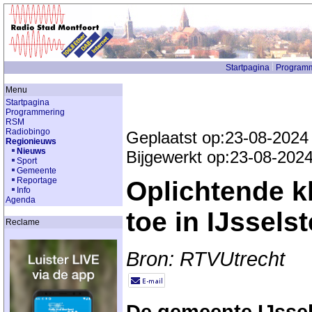
Startpagina
Programm
Menu
Startpagina
Programmering
RSM
Radiobingo
Geplaatst op:23-08-2024
Regionieuws
Nieuws
Bijgewerkt op:23-08-202
Sport
Gemeente
Reportage
Oplichtende k
Info
Agenda
toe in IJsselst
Reclame
Bron: RTVUtrecht
De gemeente IJsse