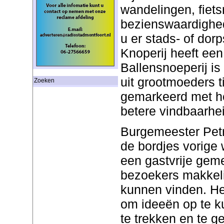
wandelingen, fiets
bezienswaardighed
u er stads- of do
Knoperij heeft ee
Ballensnoeperij is
uit grootmoeders ti
Zoeken
gemarkeerd met he
betere vindbaarhei
Burgemeester Petr
de bordjes vorige w
een gastvrije gem
bezoekers makkeli
kunnen vinden. Het
om ideeën op te k
te trekken en te 