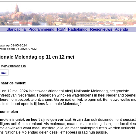
Startpagina
Programmering
RSM
Radiobingo
Regionieuws
Agenda
atst op:08-05-2024
werkt op:08-05-2024 07:32
ionale Molendag op 11 en 12 mei
: www.molens.nl
naar de molen!
 en 12 mei 2024 is het weer VriendenLoterij Nationale Molendag, het grootste
nfeest van Nederland. Honderden wind- en watermolens in heel Nederland opene
deuren om bezoek te ontvangen. Ga op pad en kijk je ogen uit. Benieuwd welke m
ou in de buurt open is tijdens Nationale Molendag?
 een molen
molen is uniek en heeft zijn eigen verhaal
. Er zijn dan ook duizenden enthousias
illigers actief in molenland. Als molenaar, maar ook als molengidsen, in educatiete
n molenwinkels waar meel, mosterd, olie, en meer molenproducten worden verkocht.
ens Nationale Molendag delen deze liefhebbers graag hun passie.