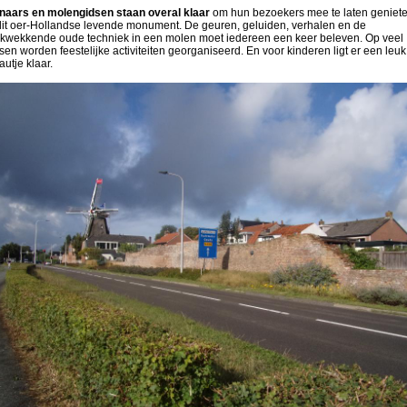
naars en molengidsen staan overal klaar
om hun bezoekers mee te laten geniet
dit oer-Hollandse levende monument. De geuren, geluiden, verhalen en de
ukwekkende oude techniek in een molen moet iedereen een keer beleven. Op veel
sen worden feestelijke activiteiten georganiseerd. En voor kinderen ligt er een leuk
utje klaar.