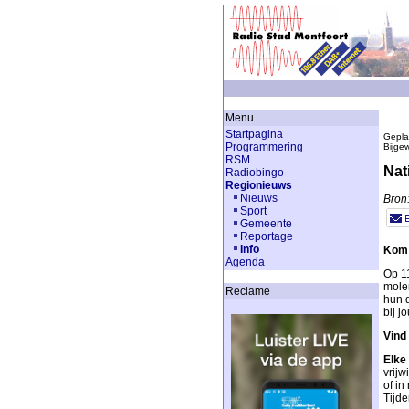
Menu
Startpagina
Gepla
Programmering
Bijge
RSM
Nat
Radiobingo
Regionieuws
Nieuws
Bron
Sport
Gemeente
Reportage
Info
Kom 
Agenda
Op 11
mole
Reclame
hun 
bij j
Vind
Elke 
vrijw
of i
Tijd