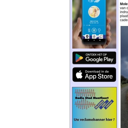
Mole
van 
indr
plaat
cadea