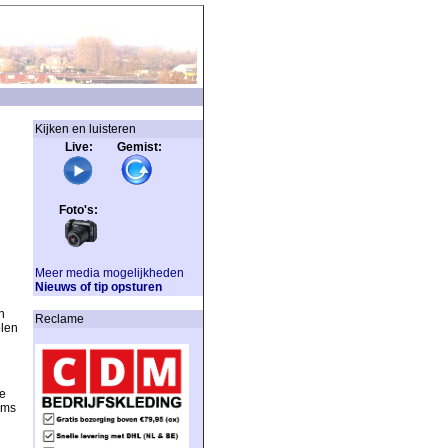
Kijken en luisteren
Live: Gemist:
Foto's:
Meer media mogelijkheden
Nieuws of tip opsturen
n
Reclame
olen
te
ams