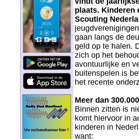
vindt de jaarlijks
plaats. Kinderen
Scouting Nederl
jeugdverenigingen
gaan langs de deu
geld op te halen. D
zich op het behou
avontuurlijke en v
buitenspelen is b
het recente onderz
Meer dan 300.000
Binnen zitten is n
komt hiervoor in a
kinderen in Nederl
want: