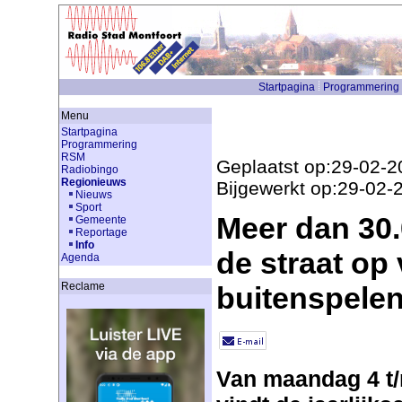
Startpagina
Programmering
Menu
Startpagina
Programmering
RSM
Geplaatst op:29-02-2
Radiobingo
Regionieuws
Bijgewerkt op:29-02-
Nieuws
Sport
Meer dan 30.0
Gemeente
Reportage
Info
de straat op
Agenda
Reclame
buitenspele
Van maandag 4 t/