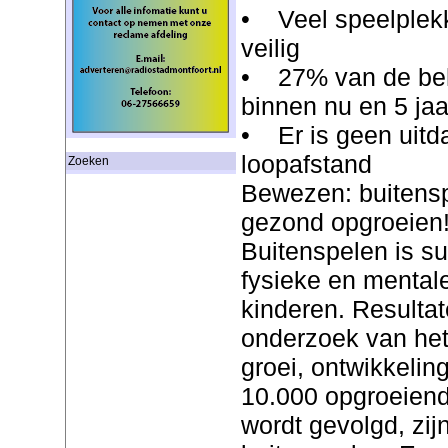
• Veel speelplekk
veilig
• 27% van de beh
binnen nu en 5 ja
• Er is geen uitd
loopafstand
Zoeken
Bewezen: buitensp
gezond opgroeien
Buitenspelen is su
fysieke en mental
kinderen. Resultat
onderzoek van he
groei, ontwikkeli
10.000 opgroeiend
wordt gevolgd, zi