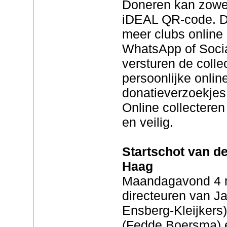
Doneren kan zowel
iDEAL QR-code. D
meer clubs online 
WhatsApp of Socia
versturen de colle
persoonlijke onlin
donatieverzoekjes 
Online collecteren
en veilig.
Startschot van d
Haag
Maandagavond 4 
directeuren van J
Ensberg-Kleijkers
(Fedde Boersma) 