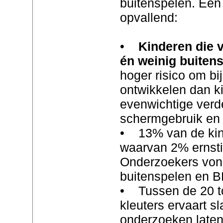
buitenspelen. Een 
opvallend:
•
Kinderen die v
én weinig buiten
hoger risico om bi
ontwikkelen dan k
evenwichtige verd
schermgebruik en 
• 13% van de kin
waarvan 2% ernsti
Onderzoekers vond
buitenspelen en BM
• Tussen de 20 t
kleuters ervaart 
onderzoeken laten 