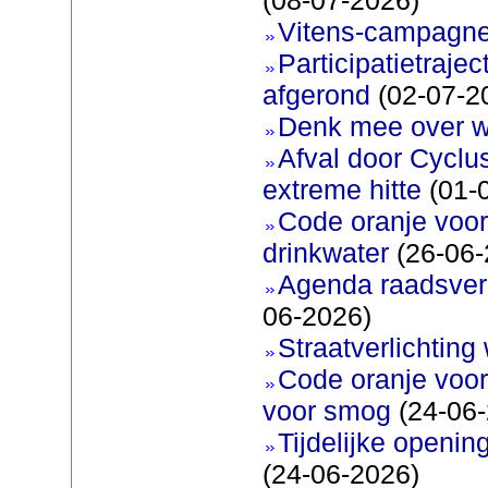
Vitens-campagne
Participatietraje
afgerond
(02-07-2
Denk mee over 
Afval door Cyclu
extreme hitte
(01-
Code oranje voor 
drinkwater
(26-06-
Agenda raadsverg
06-2026)
Straatverlichting 
Code oranje voor
voor smog
(24-06-
Tijdelijke openi
(24-06-2026)