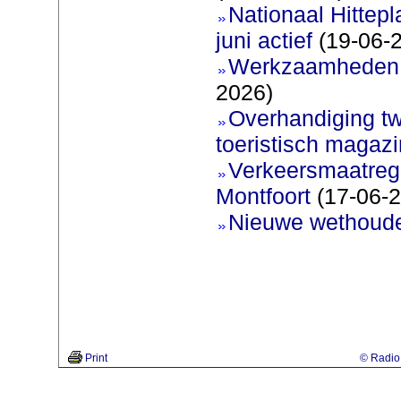
Nationaal Hittep
juni actief
(19-06-
Werkzaamheden 
2026)
Overhandiging t
toeristisch magaz
Verkeersmaatreg
Montfoort
(17-06-2
Nieuwe wethoud
Print
© Radio 