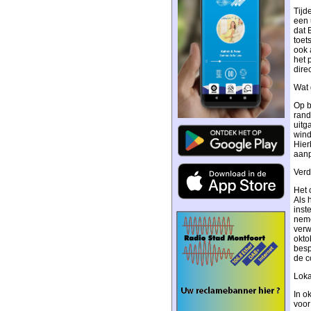
Tijd
een 
dat 
toet
ook 
het 
dire
Wat 
Op b
rand
uitg
wind
Hier
aan
Verd
Het 
Als 
inst
nem
verw
okto
besp
de c
Loka
In o
voor