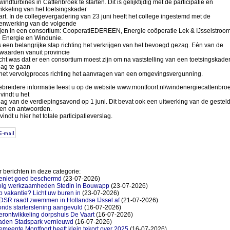
windturbines in Cattenbroek te starten. Dit is gelijktijdig met de participatie en
ikkeling van het toetsingskader
art. In de collegevergadering van 23 juni heeft het college ingestemd met de
nwerking van de volgende
ijen in een consortium: CooperatIEDEREEN, Energie coöperatie Lek & IJsselstroom
 Energie en Windunie.
is een belangrijke stap richting het verkrijgen van het bevoegd gezag. Eén van de
waarden vanuit provincie
cht was dat er een consortium moest zijn om na vaststelling van een toetsingskade
lag te gaan
het vervolgproces richting het aanvragen van een omgevingsvergunning.
ebreidere informatie leest u op de website www.montfoort.nl/windenergiecattenbroe
 vindt u het
lag van de verdiepingsavond op 1 juni. Dit bevat ook een uitwerking van de gestel
en en antwoorden.
indt u hier het totale participatieverslag.
 berichten in deze categorie:
eniet goed beschermd
(23-07-2026)
olg werkzaamheden Stedin in Bouwapp
(23-07-2026)
 vakantie? Licht uw buren in
(23-07-2026)
DSR raadt zwemmen in Hollandse IJssel af
(21-07-2026)
nds starterslening aangevuld
(16-07-2026)
rontwikkeling dorpshuis De Vaart
(16-07-2026)
aden Stadspark vernieuwd
(16-07-2026)
meente Montfoort heeft klein tekort over 2025
(16-07-2026)