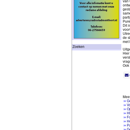
van 
ontw
gest
same
part
Pure
Dit 
voor
Utre
de s
met 
Zoeken
Uitg
Hier
vers
vrag
Ook v
Meer
G
V
Op
H
Fo
He
P
Ge