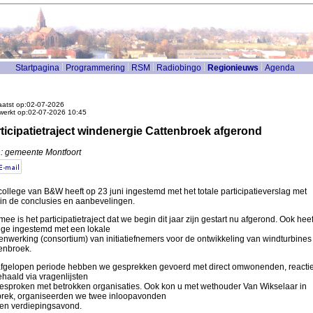
Startpagina
Programmering
RSM
Radiobingo
Regionieuws
Agenda
atst op:02-07-2026
werkt op:02-07-2026 10:45
ticipatietraject windenergie Cattenbroek afgerond
: gemeente Montfoort
college van B&W heeft op 23 juni ingestemd met het totale participatieverslag met
in de conclusies en aanbevelingen.
mee is het participatietraject dat we begin dit jaar zijn gestart nu afgerond. Ook heef
ege ingestemd met een lokale
nwerking (consortium) van initiatiefnemers voor de ontwikkeling van windturbines 
enbroek.
fgelopen periode hebben we gesprekken gevoerd met direct omwonenden, reacti
haald via vragenlijsten
esproken met betrokken organisaties. Ook kon u met wethouder Van Wikselaar in
rek, organiseerden we twee inloopavonden
en verdiepingsavond.