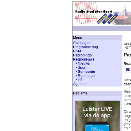
Menu
Startpagina
Gepla
Programmering
Bijge
RSM
Par
Radiobingo
Regionieuws
Nieuws
Bron
Sport
Gemeente
Reportage
Info
Het 
Agenda
daar
Hier
Reclame
coll
same
Catt
De a
opge
en g
gesp
en e