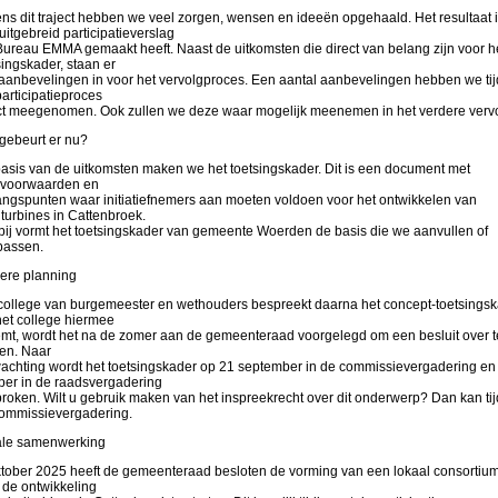
ens dit traject hebben we veel zorgen, wensen en ideeën opgehaald. Het resultaat i
uitgebreid participatieverslag
Bureau EMMA gemaakt heeft. Naast de uitkomsten die direct van belang zijn voor h
singskader, staan er
aanbevelingen in voor het vervolgproces. Een aantal aanbevelingen hebben we ti
participatieproces
ct meegenomen. Ook zullen we deze waar mogelijk meenemen in het verdere vervo
gebeurt er nu?
asis van de uitkomsten maken we het toetsingskader. Dit is een document met
voorwaarden en
angspunten waar initiatiefnemers aan moeten voldoen voor het ontwikkelen van
turbines in Cattenbroek.
bij vormt het toetsingskader van gemeente Woerden de basis die we aanvullen of
passen.
ere planning
college van burgemeester en wethouders bespreekt daarna het concept-toetsingsk
het college hiermee
emt, wordt het na de zomer aan de gemeenteraad voorgelegd om een besluit over t
en. Naar
achting wordt het toetsingskader op 21 september in de commissievergadering en
ber in de raadsvergadering
roken. Wilt u gebruik maken van het inspreekrecht over dit onderwerp? Dan kan ti
ommissievergadering.
le samenwerking
ktober 2025 heeft de gemeenteraad besloten de vorming van een lokaal consortiu
 de ontwikkeling