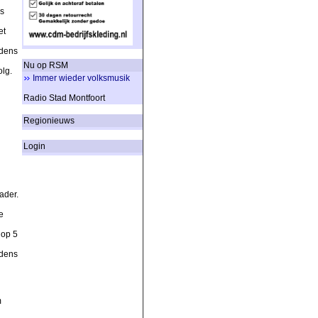
s
et
jdens
Nu op RSM
lg.
Immer wieder volksmusik
Radio Stad Montfoort
Regionieuws
Login
ader.
e
 op 5
jdens
m