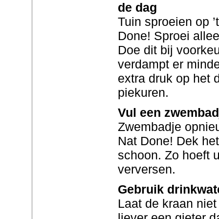
de dag
Tuin sproeien op 
Done! Sproei allee
Doe dit bij voorke
verdampt er minde
extra druk op het 
piekuren.
Vul een zwembadj
Zwembadje opnieu
Nat Done! Dek het
schoon. Zo hoeft u
verversen.
Gebruik drinkwat
Laat de kraan niet
liever een gieter d