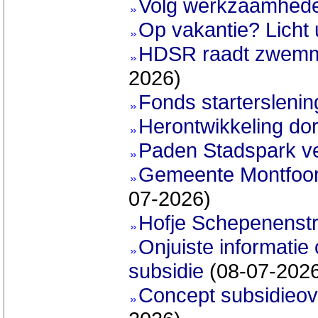
Volg werkzaamhede
Op vakantie? Licht 
HDSR raadt zwemme
2026)
Fonds startersleni
Herontwikkeling do
Paden Stadspark v
Gemeente Montfoort 
07-2026)
Hofje Schepenenstr
Onjuiste informatie 
subsidie
(08-07-202
Concept subsidieov