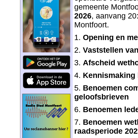
gemeente Montfoo
2026
, aanvang 20:
Montfoort.
1.
Opening en me
2.
Vaststellen va
3.
Afscheid weth
4.
Kennismaking 
5.
Benoemen com
geloofsbrieven
6.
Benoemen lede
7.
Benoemen weth
raadsperiode 202