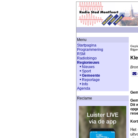
Menu
Startpagina
Gepla
Programmering
Bijge
RSM
Kle
Radiobingo
Regionieuws
Nieuws
Bron
Sport
Gemeente
Reportage
Info
Agenda
Geme
Reclame
Geme
Dit 
opge
res
Kort
Het 
uitv