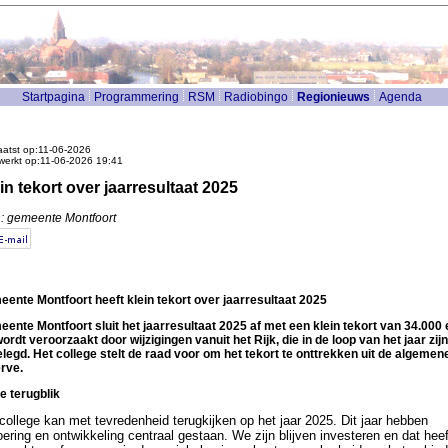
Startpagina
Programmering
RSM
Radiobingo
Regionieuws
Agenda
atst op:11-06-2026
werkt op:11-06-2026 19:41
in tekort over jaarresultaat 2025
: gemeente Montfoort
ente Montfoort heeft klein tekort over jaarresultaat 2025
ente Montfoort sluit het jaarresultaat 2025 af met een klein tekort van 34.000 
wordt veroorzaakt door wijzigingen vanuit het Rijk, die in de loop van het jaar zijn
legd. Het college stelt de raad voor om het tekort te onttrekken uit de algemen
erve.
e terugblik
college kan met tevredenheid terugkijken op het jaar 2025. Dit jaar hebben
oering en ontwikkeling centraal gestaan. We zijn blijven investeren en dat heef