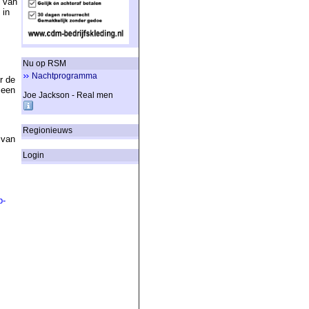
d van
 in
Nu op RSM
Nachtprogramma
r de
 een
Joe Jackson - Real men
Regionieuws
 van
Login
b-