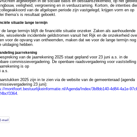
 vruchten afgeworpen in de sociale basis en bestaanszekerheid, op het gebie
ngbouw, veiligheid, vergroening en in verduurzaming. Kortom, de intenties die
collegeakkoord van de afgelopen periode zijn vastgelegd, krijgen vorm en op
rlei thema’s is resultaat geboekt.
nciële situatie lange termijn
 de lange termijn blijft de financiële situatie onzeker. Zaken als aanhoudende
atie, wisselende incidentele geldstromen vanuit het Rijk en de onzekerheid ove
en voor de opvang van ontheemden, maken dat we voor de lange termijn nog
e uitdaging hebben.
ndeling jaarrekening
espreking van de jaarrekening 2025 staat gepland voor 23 juni a.s. in de
bare commissievergadering. De openbare raadsvergadering voor vaststelling
aarrekening is op
i a.s.
aarstukken 2025 zijn in te zien via de website van de gemeenteraad (agenda
issievergadering 23 juni):
s://montfoort.bestuurlijkeinformatie.nl/Agenda/Index/3b8bb140-4d84-4a1e-97c
24bcf3364
.