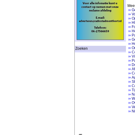
Meer
G
V
Op
H
Fo
He
P
Ge
H
On
Zoeken
Co
V
Pa
D
Af
Co
A
St
C
Ti
Na
W
O
V
N