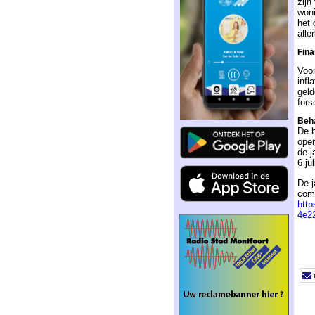
zijn
woni
het 
alle
Fina
Voor
infl
geld
fors
Beha
De b
open
de j
6 jul
De j
comm
http
4e2