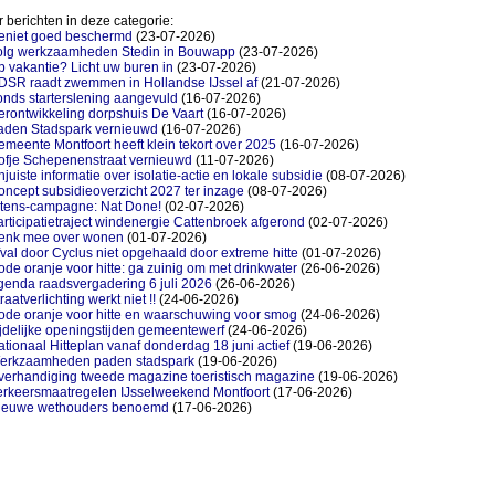
 berichten in deze categorie:
eniet goed beschermd
(23-07-2026)
olg werkzaamheden Stedin in Bouwapp
(23-07-2026)
 vakantie? Licht uw buren in
(23-07-2026)
DSR raadt zwemmen in Hollandse IJssel af
(21-07-2026)
nds starterslening aangevuld
(16-07-2026)
rontwikkeling dorpshuis De Vaart
(16-07-2026)
aden Stadspark vernieuwd
(16-07-2026)
meente Montfoort heeft klein tekort over 2025
(16-07-2026)
ofje Schepenenstraat vernieuwd
(11-07-2026)
juiste informatie over isolatie-actie en lokale subsidie
(08-07-2026)
ncept subsidieoverzicht 2027 ter inzage
(08-07-2026)
itens-campagne: Nat Done!
(02-07-2026)
rticipatietraject windenergie Cattenbroek afgerond
(02-07-2026)
enk mee over wonen
(01-07-2026)
val door Cyclus niet opgehaald door extreme hitte
(01-07-2026)
de oranje voor hitte: ga zuinig om met drinkwater
(26-06-2026)
genda raadsvergadering 6 juli 2026
(26-06-2026)
raatverlichting werkt niet !!
(24-06-2026)
ode oranje voor hitte en waarschuwing voor smog
(24-06-2026)
jdelijke openingstijden gemeentewerf
(24-06-2026)
tionaal Hitteplan vanaf donderdag 18 juni actief
(19-06-2026)
erkzaamheden paden stadspark
(19-06-2026)
verhandiging tweede magazine toeristisch magazine
(19-06-2026)
erkeersmaatregelen IJsselweekend Montfoort
(17-06-2026)
ieuwe wethouders benoemd
(17-06-2026)