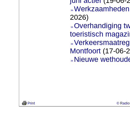
juni actief
(19-06-
Werkzaamheden 
2026)
Overhandiging t
toeristisch magaz
Verkeersmaatreg
Montfoort
(17-06-2
Nieuwe wethoud
Print
© Radio 