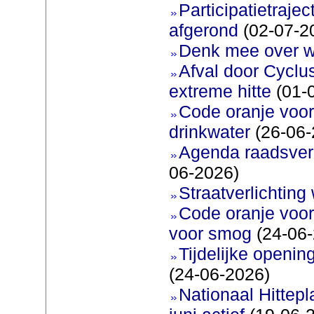
Participatietraje
afgerond
(02-07-2
Denk mee over 
Afval door Cyclu
extreme hitte
(01-
Code oranje voor 
drinkwater
(26-06-
Agenda raadsverg
06-2026)
Straatverlichting 
Code oranje voor
voor smog
(24-06-
Tijdelijke openi
(24-06-2026)
Nationaal Hittep