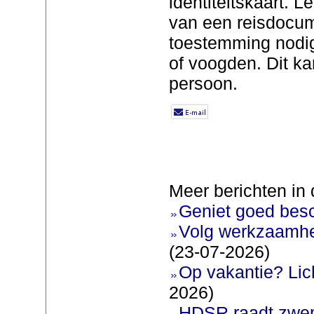
identiteitskaart. L
van een reisdocum
toestemming nodig
of voogden. Dit kan
persoon.
Meer berichten in 
Geniet goed bes
Volg werkzaamhe
(23-07-2026)
Op vakantie? Lic
2026)
HDSR raadt zwem