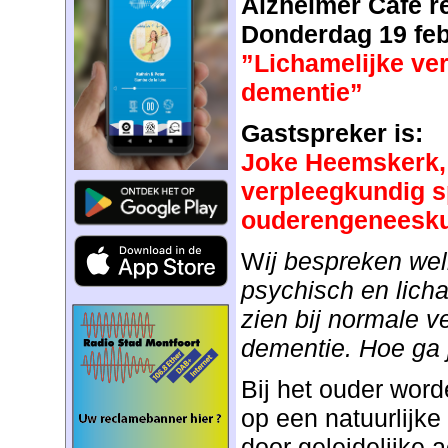
Alzheimer Café r
Donderdag 19 feb
”Lichamelijke ver
dementie”
Gastspreker is:
Joke Heemskerk,
verpleegkundig sp
ouderengeneesk
W
ij bespreken wel
psychisch en licha
zien bij normale
ve
dementie.
Hoe ga
Bij het ouder word
op een natuurlijke
door geleidelijke 