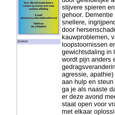
stijvere spieren e
gehoor. Dementie 
snellere, ingrijpe
door hersenschade
kauwproblemen, val
Zoeken
loopstoornissen e
gewichtsdaling in 
wordt pijn anders 
gedragsveranderin
agressie, apathie)
aan hulp en steun
ga je als naaste 
er deze avond meer
staat open voor v
met elkaar oploss