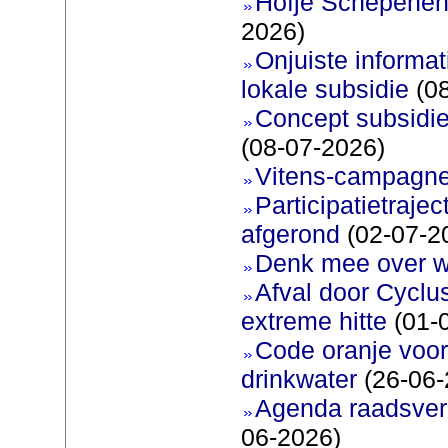
Hofje Schepenen
2026)
Onjuiste informati
lokale subsidie
(08
Concept subsidie
(08-07-2026)
Vitens-campagne
Participatietraje
afgerond
(02-07-2
Denk mee over 
Afval door Cyclu
extreme hitte
(01-
Code oranje voor 
drinkwater
(26-06-
Agenda raadsverg
06-2026)