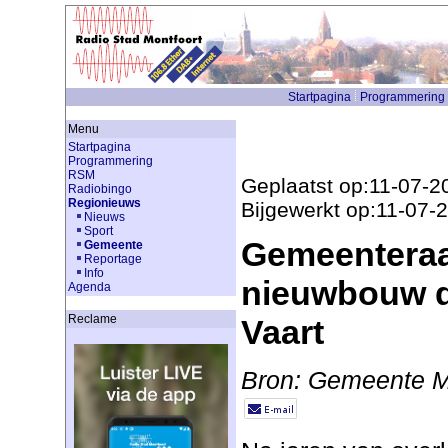
Startpagina
Programmering
Menu
Startpagina
Programmering
RSM
Geplaatst op:11-07-2
Radiobingo
Regionieuws
Bijgewerkt op:11-07-
Nieuws
Sport
Gemeenteraa
Gemeente
Reportage
Info
nieuwbouw d
Agenda
Reclame
Vaart
Bron: Gemeente M