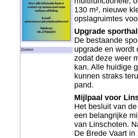
multifunctionele, 
130 m², nieuwe k
opslagruimtes voo
Upgrade sporthal
De bestaande sport
upgrade en wordt
Zoeken
zodat deze weer m
kan. Alle huidige 
kunnen straks ter
pand.
Mijlpaal voor Lin
Het besluit van d
een belangrijke mi
van Linschoten. N
De Brede Vaart in 