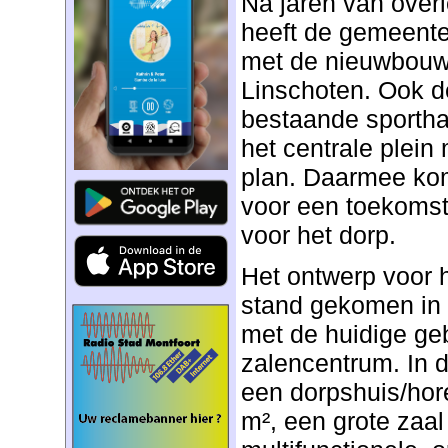
Na jaren van over
heeft de gemeente
met de nieuwbouw 
Linschoten. Ook d
bestaande sporthal
het centrale plein
plan. Daarmee komt
voor een toekomst
voor het dorp.
Het ontwerp voor h
stand gekomen in
met de huidige ge
zalencentrum. In 
een dorpshuis/hor
m², een grote zaa