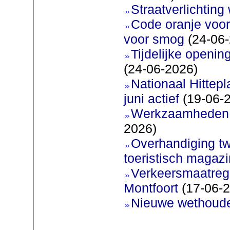
Straatverlichting 
Code oranje voor
voor smog
(24-06-
Tijdelijke openi
(24-06-2026)
Nationaal Hittep
juni actief
(19-06-
Werkzaamheden 
2026)
Overhandiging t
toeristisch magaz
Verkeersmaatreg
Montfoort
(17-06-2
Nieuwe wethoud