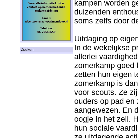
kampen worden ge
duizenden enthousi
soms zelfs door de
Uitdaging op eige
In de wekelijkse 
Zoeken
allerlei vaardighed
zomerkamp goed k
zetten hun eigen t
zomerkamp is dan 
voor scouts. Ze z
ouders op pad en z
aangewezen. En de
oogje in het zeil.
hun sociale vaard
ze uitdagende acti