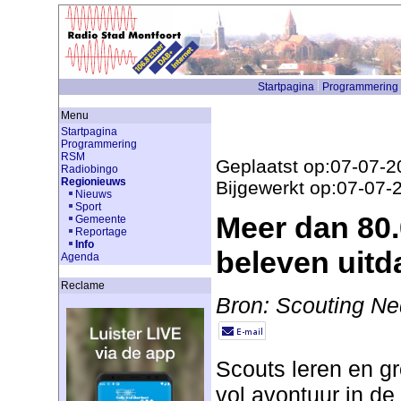
Startpagina
Programmering
Menu
Startpagina
Programmering
RSM
Geplaatst op:07-07-2
Radiobingo
Regionieuws
Bijgewerkt op:07-07-
Nieuws
Sport
Meer dan 80
Gemeente
Reportage
Info
beleven uit
Agenda
Reclame
Bron: Scouting Ne
Scouts leren en g
vol avontuur in de