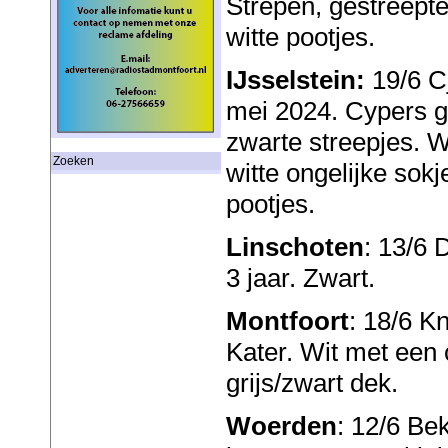
Strepen, gestreepte 
witte pootjes.
IJsselstein:
19/6 Cj
mei 2024. Cypers gr
zwarte streepjes. Wi
Zoeken
witte ongelijke sokj
pootjes.
Linschoten
: 13/6 
3 jaar. Zwart.
Montfoort
: 18/6 K
Kater. Wit met een
grijs/zwart dek.
Woerden
: 12/6 Be