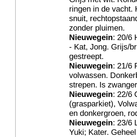
ringen in de vacht.
snuit, rechtopstaan
zonder pluimen.
Nieuwegein
: 20/6
- Kat, Jong. Grijs/b
gestreept.
Nieuwegein
: 21/6 
volwassen. Donkerb
strepen. Is zwange
Nieuwegein
: 22/6 
(grasparkiet), Volw
en donkergroen, ro
Nieuwegein
: 23/6
Yuki; Kater. Geheel