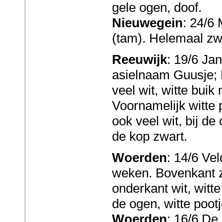
gele ogen, doof.
Nieuwegein
: 24/6
(tam). Helemaal zw
Reeuwijk
: 19/6 Ja
asielnaam Guusje; 
veel wit, witte buik
Voornamelijk witte 
ook veel wit, bij d
de kop zwart.
Woerden
: 14/6 Ve
weken. Bovenkant z
onderkant wit, witte
de ogen, witte pootj
Woerden
: 16/6 De