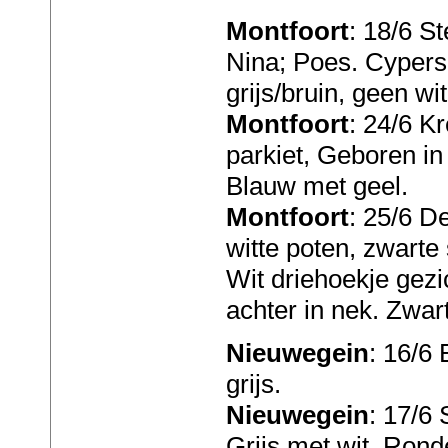
Montfoort
: 18/6 S
Nina; Poes. Cypers
grijs/bruin, geen wit
Montfoort
: 24/6 K
parkiet, Geboren in
Blauw met geel.
Montfoort
: 25/6 De
witte poten, zwarte 
Wit driehoekje gezi
achter in nek. Zwar
Nieuwegein
: 16/6
grijs.
Nieuwegein
: 17/6 
Grijs met wit. Rond