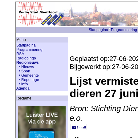
Startpagina
Programmering
Menu
Startpagina
Programmering
RSM
Geplaatst op:27-06-20
Radiobingo
Regionieuws
Bijgewerkt op:27-06-2
Nieuws
Sport
Gemeente
Lijst vermis
Reportage
Info
Agenda
dieren 27 jun
Reclame
Bron: Stichting Di
e.o.